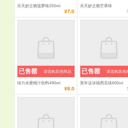
乐天妙之吻菠萝味250ml
乐天妙之吻芒果味
¥7.0
已售罄
已售罄
请选购其他商品
请选购其他
绿力水蜜桃汁饮料490ml
美年达冰镇西瓜味600ml
¥8.0