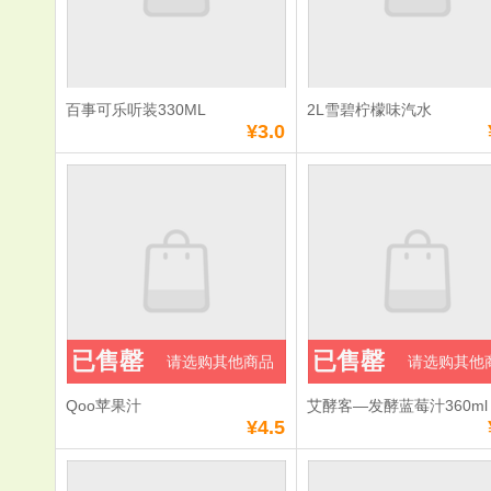
数量：
数量：
总额：
¥4.5
总额：
¥7.0
加入购物车
立即购买
加入购物车
立即购
百事可乐听装330ML
2L雪碧柠檬味汽水
满
0
元免费送货
满
0
元免费送货
¥3.0
百事可乐听装
2L雪碧柠檬
330ML
水
单价：
¥3.0
单价：
¥7.0
数量：
数量：
总额：
¥3.0
总额：
¥7.0
已售罄
已售罄
请选购其他商品
请选购其他
加入购物车
立即购买
加入购物车
立即购
Qoo苹果汁
艾酵客—发酵蓝莓汁360ml
满
0
元免费送货
满
0
元免费送货
¥4.5