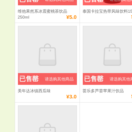
维他果然系冰震蜜桃茶饮品
泰国卡拉宝热带风味饮料15
¥5.0
250ml
已售罄
已售罄
请选购其他商品
请选购其他
美年达冰镇西瓜味
荟乐多芦荟苹果汁饮品
¥3.0