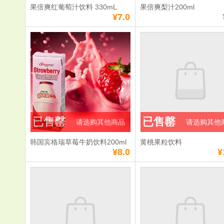
果倍爽红葡萄汁饮料 330mL
果倍爽梨汁200ml
¥7.0
已售罄
已售罄
请选购其他商品
请选购其他
韩国宾格瑞草莓牛奶饮料200ml
黄桃果粒饮料
¥8.0
¥