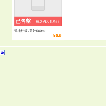
已售罄
请选购其他商品
道地柠檬V果汁500ml
¥6.5