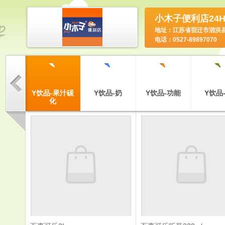
小木子便利店24
地址：江苏省宿迁市泗洪
电话：0527-89897070
`
`
`
`
`
-膨化食
Y饮品-果汁碳
Y饮品-奶
Y饮品-功能
Y饮品
品
化