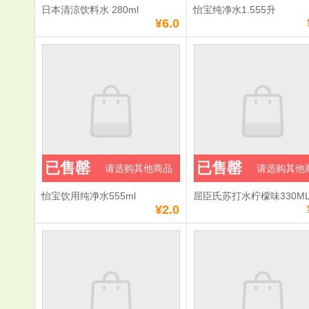
日本清涼饮料水 280ml
怡宝纯净水1.555升
满
0
元免费送货
满
0
元免费送货
¥6.0
已售罄
已售罄
请选购其他商品
请选购其他
怡宝饮用纯净水555ml
屈臣氏苏打水柠檬味330M
¥2.0