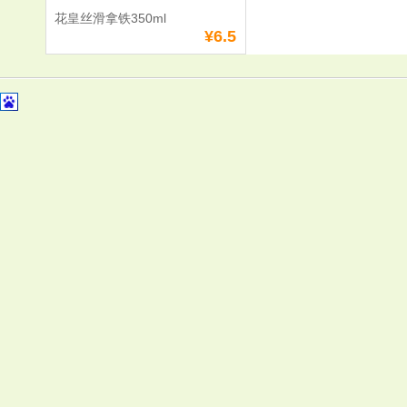
花皇丝滑拿铁350ml
¥6.5