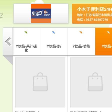
小木子便利店24
地址：江苏省宿迁市泗洪
电话：0527-89897070
`
`
`
`
`
-膨化食
Y饮品-果汁碳
Y饮品-奶
Y饮品-功能
Y饮品
品
化