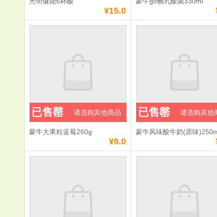
光明健能6杯酸
蒙牛go畅乳酸菌330ml
¥15.0
已售罄
已售罄
请选购其他商品
请选购其他
蒙牛大果粒蓝莓260g
蒙牛风味酸牛奶(原味)250m
¥9.0