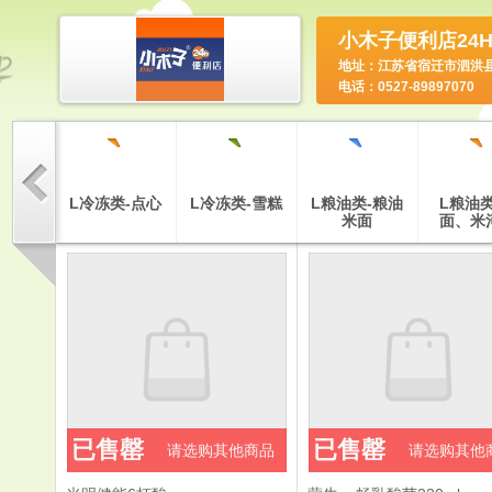
小木子便利店24
地址：江苏省宿迁市泗洪
电话：0527-89897070
`
`
`
`
`
米酒、黄
L冷冻类-点心
L冷冻类-雪糕
L粮油类-粮油
L粮油类
洋酒
米面
面、米
`
`
`
餐食品
Y益智玩具类
FF纺织品
已售罄
已售罄
请选购其他商品
请选购其他