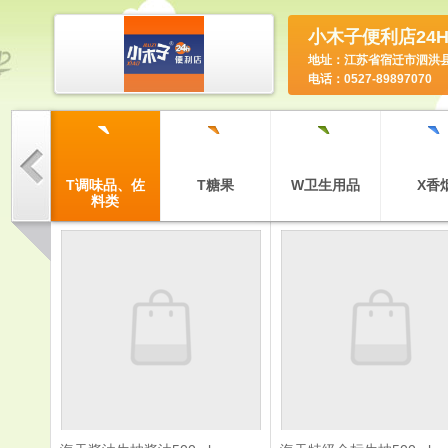
小木子便利店24
地址：江苏省宿迁市泗洪
电话：0527-89897070
`
`
`
`
`
洗化用
T调味品、佐
T糖果
W卫生用品
X香
品
料类