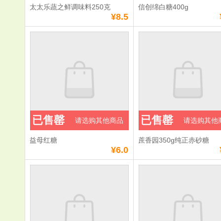
太太乐蔬之鲜调味料250克
信创绵白糖400g
¥8.5
已售罄
已售罄
请选购其他商品
请选购其他
益母红糖
蔗香园350g纯正赤砂糖
¥6.0