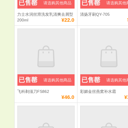
已售罄
已售罄
请选购其他商品
请选购其他
力士水润丝滑洗发乳清爽去屑型
清扬牙刷QY-705
¥22.0
200ml
已售罄
已售罄
请选购其他商品
请选购其他
飞科剃须刀FS862
彩媚金丝燕窝补水霜
¥46.0
¥