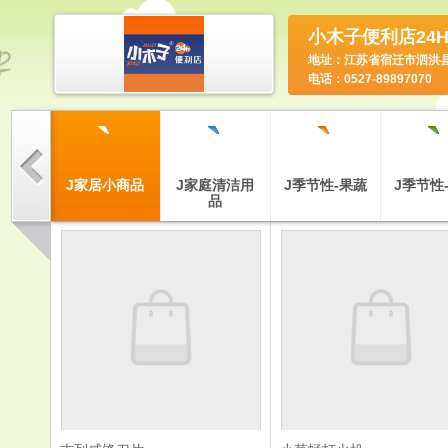
小木子便利店24
地址：江苏省宿迁市泗洪
电话：0527-89897070
`
`
`
`
`
口商品
J家居小商品
J家庭清洁用
J季节性-果蔬
J季节性
品
`
`
`
`
`
洗化用
T调味品、佐
T糖果
W卫生用品
X香
品
料类
`
`
`
餐食品
Y益智玩具类
FF纺织品