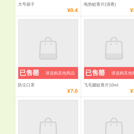
大号袋子
电热蚊香片(清香)
¥0.4
¥
已售罄
已售罄
请选购其他商品
请选购其他
防尘口罩
飞毛腿蚊香片10ml
¥7.0
¥