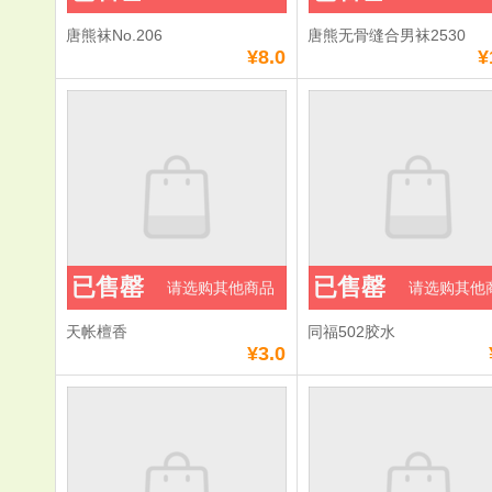
唐熊袜No.206
唐熊无骨缝合男袜2530
¥8.0
¥
已售罄
已售罄
请选购其他商品
请选购其他
天帐檀香
同福502胶水
¥3.0