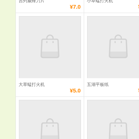
吉列威锋刀片
小草蜢打火机
¥7.0
吉列威锋刀片
小草蜢打火
单价：
¥7.0
单价：
¥4.0
数量：
数量：
总额：
¥7.0
总额：
¥4.0
加入购物车
立即购买
加入购物车
立即购
大草蜢打火机
五湖平板纸
满
0
元免费送货
满
0
元免费送货
¥5.0
大草蜢打火机
五湖平板纸
单价：
¥5.0
单价：
¥5.0