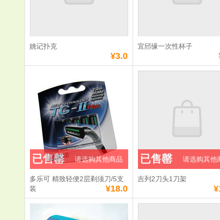
数量：
数量：
总额：
¥5.0
总额：
¥5.0
加入购物车
立即购买
加入购物车
立即购
姚记扑克
宜邤缘一次性杯子
满
0
元免费送货
满
0
元免费送货
¥3.0
姚记扑克
宜邤缘一次
单价：
¥3.0
单价：
¥5.0
数量：
数量：
总额：
¥3.0
总额：
¥5.0
已售罄
已售罄
请选购其他商品
请选购其他
加入购物车
立即购买
加入购物车
立即购
多乐可 精致轻便2层剃须刀/5支
吉列2刀头1刀架
满
0
元免费送货
满
0
元免费送货
¥18.0
¥
装