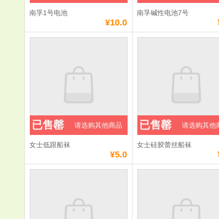
南孚1号电池
南孚碱性电池7号
¥10.0
已售罄
已售罄
请选购其他商品
请选购其他
女士低跟船袜
女士硅胶蕾丝船袜
¥5.0