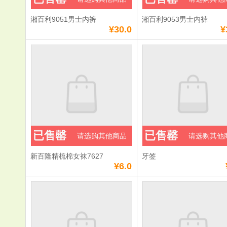
湘百利9051男士内裤
湘百利9053男士内裤
¥30.0
¥
已售罄
已售罄
请选购其他商品
请选购其他
新百隆精梳棉女袜7627
牙签
¥6.0