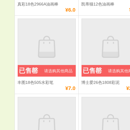
真彩18色2966A油画棒
凯蒂猫12色油画棒
¥6.0
已售罄
已售罄
请选购其他商品
请选购其他
丰图18色505水彩笔
博士爱26色1808彩泥
¥7.0
¥