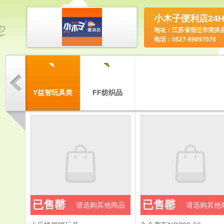
小木子便利店24
地址：江苏省宿迁市泗洪
电话：0527-89897070
`
`
`
餐食品
Y益智玩具类
FF纺织品
已售罄
已售罄
请选购其他商品
请选购其他