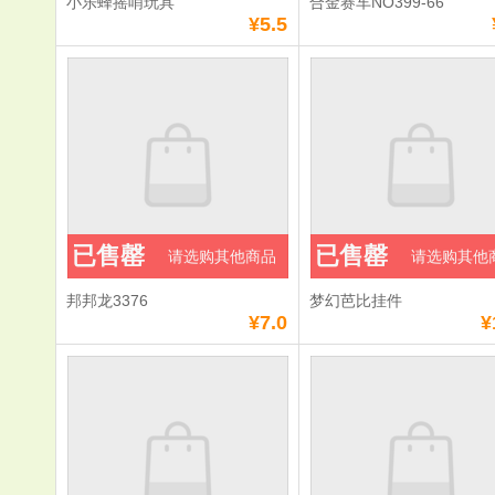
小乐蜂摇哨玩具
合金赛车NO399-66
¥5.5
已售罄
已售罄
请选购其他商品
请选购其他
邦邦龙3376
梦幻芭比挂件
¥7.0
¥